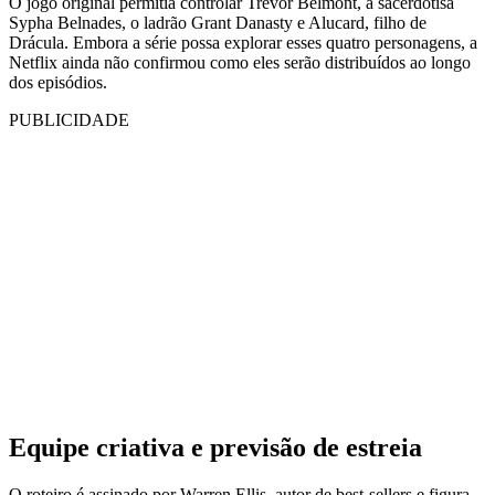
O jogo original permitia controlar Trevor Belmont, a sacerdotisa
Sypha Belnades, o ladrão Grant Danasty e Alucard, filho de
Drácula. Embora a série possa explorar esses quatro personagens, a
Netflix ainda não confirmou como eles serão distribuídos ao longo
dos episódios.
PUBLICIDADE
Equipe criativa e previsão de estreia
O roteiro é assinado por Warren Ellis, autor de best-sellers e figura