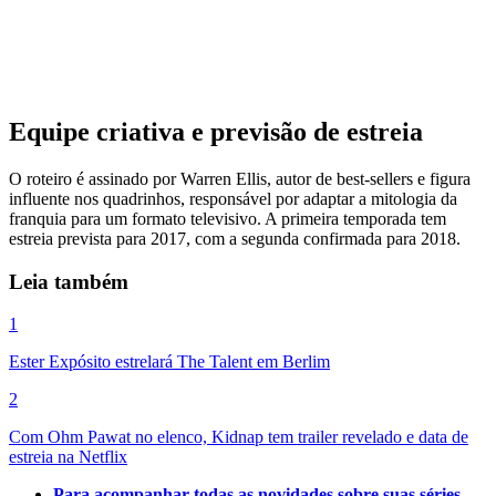
Equipe criativa e previsão de estreia
O roteiro é assinado por Warren Ellis, autor de best-sellers e figura
influente nos quadrinhos, responsável por adaptar a mitologia da
franquia para um formato televisivo. A primeira temporada tem
estreia prevista para 2017, com a segunda confirmada para 2018.
Leia também
1
Ester Expósito estrelará The Talent em Berlim
2
Com Ohm Pawat no elenco, Kidnap tem trailer revelado e data de
estreia na Netflix
Para acompanhar todas as novidades sobre suas séries