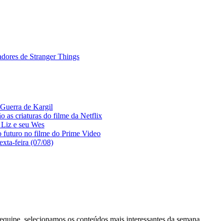
adores de Stranger Things
 Guerra de Kargil
 as criaturas do filme da Netflix
 Liz e seu Wes
 futuro no filme do Prime Video
exta-feira (07/08)
equipe, selecionamos os conteúdos mais interessantes da semana.