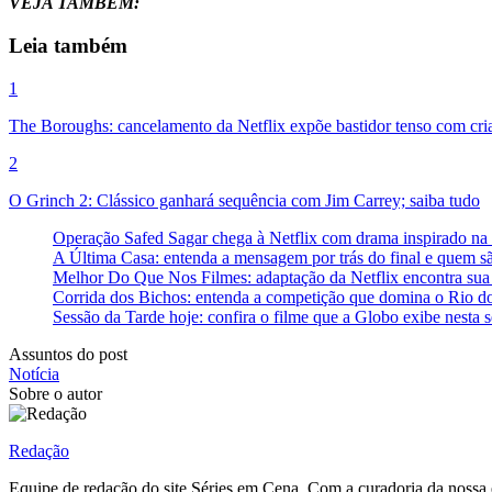
VEJA TAMBÉM:
Leia também
1
The Boroughs: cancelamento da Netflix expõe bastidor tenso com cri
2
O Grinch 2: Clássico ganhará sequência com Jim Carrey; saiba tudo
Operação Safed Sagar chega à Netflix com drama inspirado na
A Última Casa: entenda a mensagem por trás do final e quem são
Melhor Do Que Nos Filmes: adaptação da Netflix encontra sua
Corrida dos Bichos: entenda a competição que domina o Rio do
Sessão da Tarde hoje: confira o filme que a Globo exibe nesta s
Assuntos do post
Notícia
Sobre o autor
Redação
Equipe de redação do site Séries em Cena. Com a curadoria da nossa 