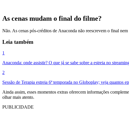
As cenas mudam o final do filme?
Não. As cenas pós-créditos de Anaconda não reescrevem o final nem a
Leia também
1
Anaconda: onde assistir? O que já se sabe sobre a estreia no streamin
2
Sessão de Terapia estreia 6ª temporada no Globoplay; veja quantos ep
Ainda assim, esses momentos extras oferecem informações complementa
olhar mais atento.
PUBLICIDADE