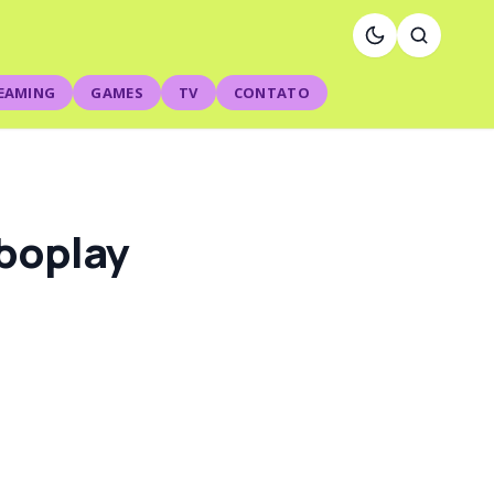
EAMING
GAMES
TV
CONTATO
oboplay