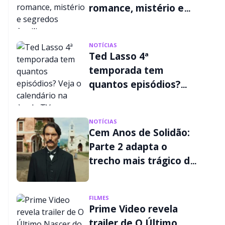
romance, mistério e
segredos familiares
NOTÍCIAS
Ted Lasso 4ª
temporada tem
quantos episódios?
Veja o calendário na
Apple TV
NOTÍCIAS
Cem Anos de Solidão:
Parte 2 adapta o
trecho mais trágico do
livro; veja os detalhes
FILMES
Prime Video revela
trailer de O Último