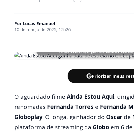
Por
Lucas Emanuel
10 de março de 2025, 15h26
Ainda Estou Aqui ganhou data de estreia
Priorizar meus re
O aguardado filme
Ainda Estou Aqui
, dirig
renomadas
Fernanda Torres
e
Fernanda M
Globoplay
. O longa, ganhador do
Oscar
de M
plataforma de streaming da
Globo
em 6 de 