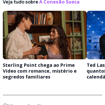
Veja tudo sobre
A Conexão Sueca
Sterling Point chega ao Prime
Ted La
Video com romance, mistério e
quantos
segredos familiares
calendá