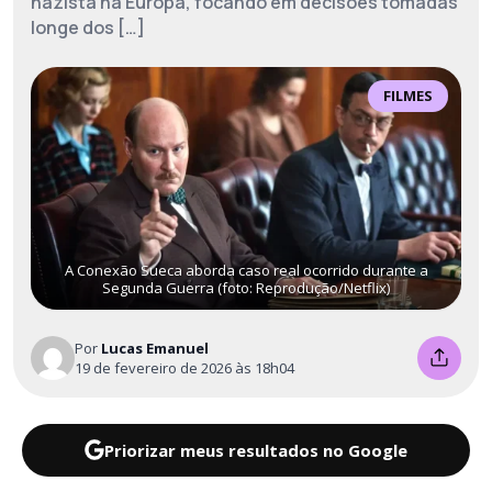
nazista na Europa, focando em decisões tomadas
longe dos […]
FILMES
A Conexão Sueca aborda caso real ocorrido durante a
Segunda Guerra (foto: Reprodução/Netflix)
Por
Lucas Emanuel
19 de fevereiro de 2026 às 18h04
Priorizar meus resultados no Google