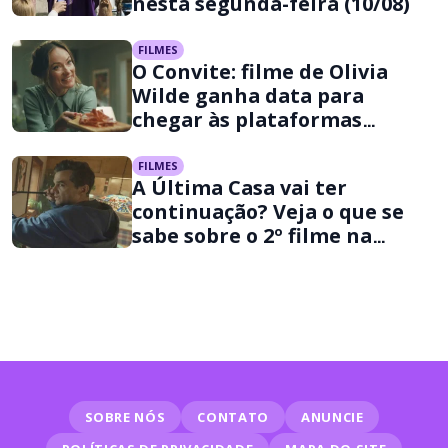
nesta segunda-feira (10/08)
FILMES
O Convite: filme de Olivia
Wilde ganha data para
chegar às plataformas
digitais
FILMES
A Última Casa vai ter
continuação? Veja o que se
sabe sobre o 2º filme na
Netflix
SOBRE NÓS
CONTATO
ANUNCIE