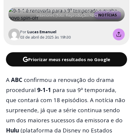
9-1-1 terá novos episódios após manter o sucesso de anos
NOTÍCIAS
anteriores (foto: Reprodução/ABC)
Por
Lucas Emanuel
03 de abril de 2025 às 19h30
Priorizar meus resultados no Google
A
ABC
confirmou a renovação do drama
procedural
9-1-1
para sua 9ª temporada,
que contará com 18 episódios. A notícia não
surpreende, já que a série continua sendo
um dos maiores sucessos da emissora e do
Hulu
(plataforma da Disney no Estados