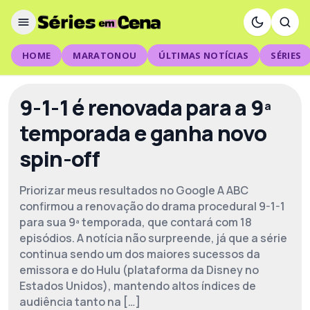
HOME
MARATONOU
ÚLTIMAS NOTÍCIAS
SÉRIES
9-1-1 é renovada para a 9ª
temporada e ganha novo
spin-off
Priorizar meus resultados no Google A ABC
confirmou a renovação do drama procedural 9-1-1
para sua 9ª temporada, que contará com 18
episódios. A notícia não surpreende, já que a série
continua sendo um dos maiores sucessos da
emissora e do Hulu (plataforma da Disney no
Estados Unidos), mantendo altos índices de
audiência tanto na […]