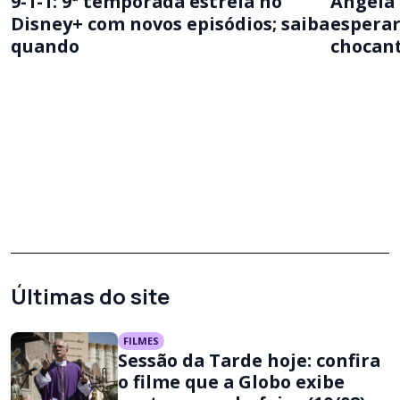
9-1-1: 9ª temporada estreia no
Angela 
Disney+ com novos episódios; saiba
esperar
quando
chocan
Últimas do site
FILMES
Sessão da Tarde hoje: confira
o filme que a Globo exibe