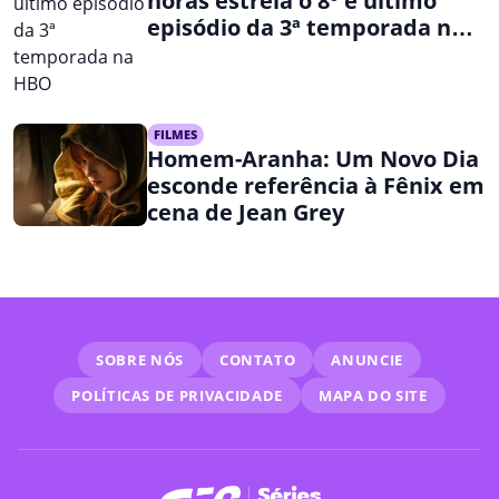
horas estreia o 8º e último
episódio da 3ª temporada na
HBO
FILMES
Homem-Aranha: Um Novo Dia
esconde referência à Fênix em
cena de Jean Grey
SOBRE NÓS
CONTATO
ANUNCIE
POLÍTICAS DE PRIVACIDADE
MAPA DO SITE