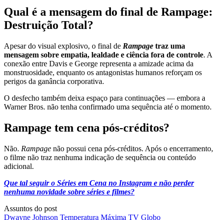
Qual é a mensagem do final de
Rampage:
Destruição Total
?
Apesar do visual explosivo, o final de
Rampage
traz uma
mensagem sobre empatia, lealdade e ciência fora de controle
. A
conexão entre Davis e George representa a amizade acima da
monstruosidade, enquanto os antagonistas humanos reforçam os
perigos da ganância corporativa.
O desfecho também deixa espaço para continuações — embora a
Warner Bros. não tenha confirmado uma sequência até o momento.
Rampage tem cena pós-créditos?
Não.
Rampage
não possui cena pós-créditos. Após o encerramento,
o filme não traz nenhuma indicação de sequência ou conteúdo
adicional.
Que tal seguir o Séries em Cena no Instagram e não perder
nenhuma novidade sobre séries e filmes?
Assuntos do post
Dwayne Johnson
Temperatura Máxima
TV Globo