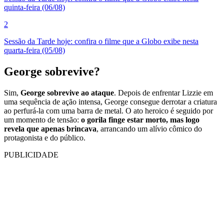
quinta-feira (06/08)
2
Sessão da Tarde hoje: confira o filme que a Globo exibe nesta
quarta-feira (05/08)
George sobrevive?
Sim,
George sobrevive ao ataque
. Depois de enfrentar Lizzie em
uma sequência de ação intensa, George consegue derrotar a criatura
ao perfurá-la com uma barra de metal. O ato heroico é seguido por
um momento de tensão:
o gorila finge estar morto, mas logo
revela que apenas brincava
, arrancando um alívio cômico do
protagonista e do público.
PUBLICIDADE