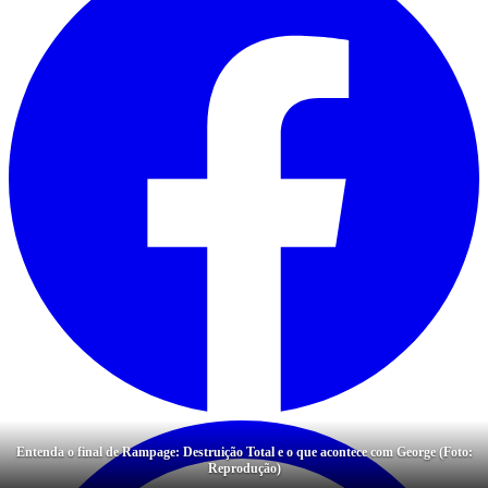
Entenda o final de Rampage: Destruição Total e o que acontece com George (Foto:
Reprodução)