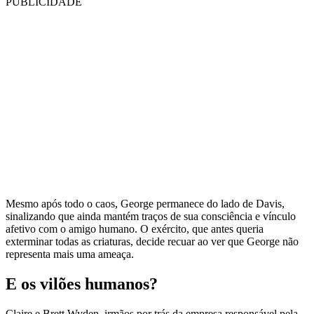
PUBLICIDADE
Mesmo após todo o caos, George permanece do lado de Davis,
sinalizando que ainda mantém traços de sua consciência e vínculo
afetivo com o amigo humano. O exército, que antes queria
exterminar todas as criaturas, decide recuar ao ver que George não
representa mais uma ameaça.
E os vilões humanos?
Claire e Brett Wyden, irmãos por trás da empresa responsável pela