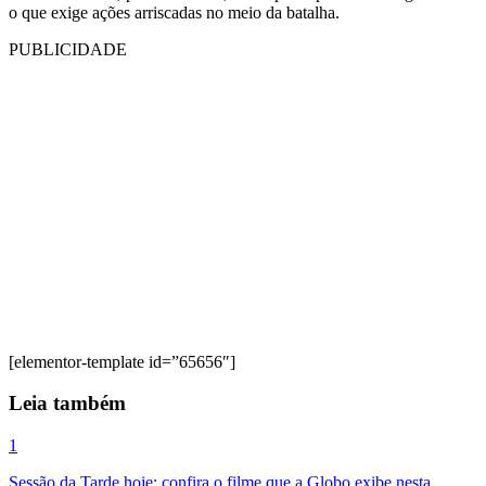
o que exige ações arriscadas no meio da batalha.
PUBLICIDADE
[elementor-template id=”65656″]
Leia também
1
Sessão da Tarde hoje: confira o filme que a Globo exibe nesta