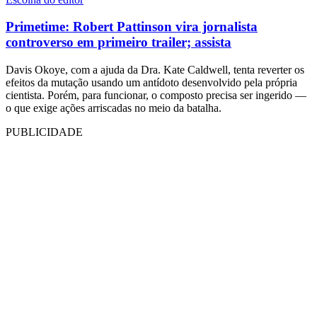
Primetime: Robert Pattinson vira jornalista
controverso em primeiro trailer; assista
Davis Okoye, com a ajuda da Dra. Kate Caldwell, tenta reverter os
efeitos da mutação usando um antídoto desenvolvido pela própria
cientista. Porém, para funcionar, o composto precisa ser ingerido —
o que exige ações arriscadas no meio da batalha.
PUBLICIDADE