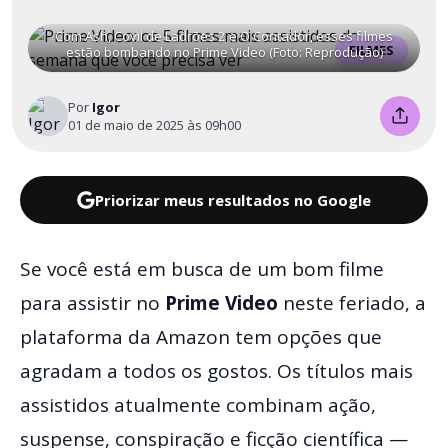
Com Ash, Covil de Ladrões 2 e O Contador, esses filmes
FILMES
estão bombando no Prime Video (Foto: Reprodução)
Por
Igor
01 de maio de 2025 às 09h00
Priorizar meus resultados no Google
Se você está em busca de um bom filme
para assistir no
Prime Video
neste feriado, a
plataforma da Amazon tem opções que
agradam a todos os gostos. Os títulos mais
assistidos atualmente combinam ação,
suspense, conspiração e ficção científica —