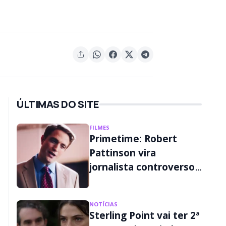
ÚLTIMAS DO SITE
FILMES
Primetime: Robert
Pattinson vira
jornalista controverso
em primeiro trailer;
assista
NOTÍCIAS
Sterling Point vai ter 2ª