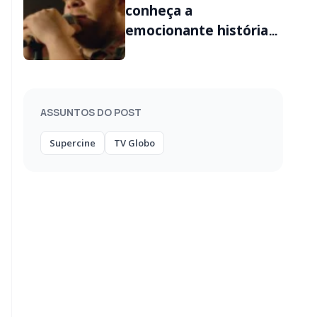
conheça a
emocionante história
real por trás do filme
ASSUNTOS DO POST
Supercine
TV Globo