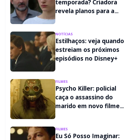
temporada? Criadora
revela planos para a
continuação
NOTÍCIAS
Estilhaços: veja quando
estreiam os próximos
episódios no Disney+
FILMES
Psycho Killer: policial
caça o assassino do
marido em novo filme
de terror do Disney+
FILMES
Eu Só Posso Imaginar: