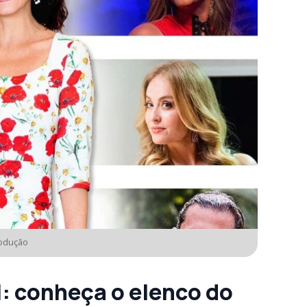
rodução
l
:
conheça o elenco do