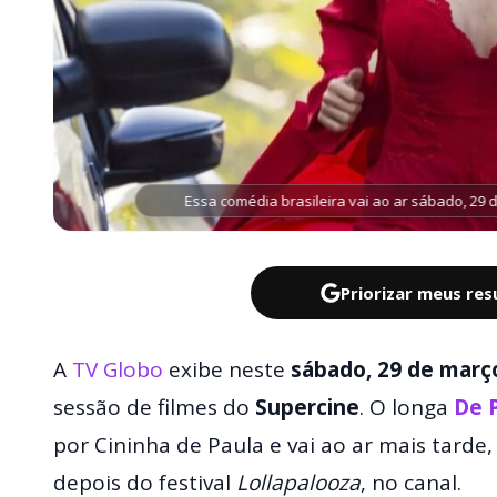
Essa comédia brasileira vai ao ar sábado, 29 
Priorizar meus re
A
TV Globo
exibe neste
sábado, 29 de març
sessão de filmes do
Supercine
. O longa
De 
por Cininha de Paula e vai ao ar mais tarde
depois do festival
Lollapalooza
, no canal.