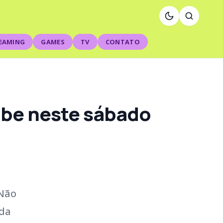
EAMING
GAMES
TV
CONTATO
xibe neste sábado
 Não
 da