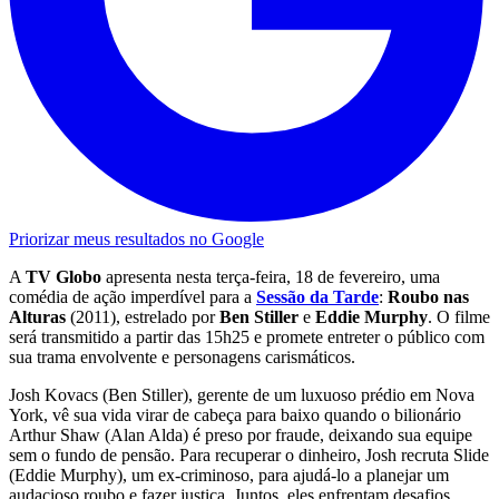
Priorizar meus resultados no Google
A
TV Globo
apresenta nesta terça-feira, 18 de fevereiro, uma
comédia de ação imperdível para a
Sessão da Tarde
:
Roubo nas
Alturas
(2011), estrelado por
Ben Stiller
e
Eddie Murphy
. O filme
será transmitido a partir das 15h25 e promete entreter o público com
sua trama envolvente e personagens carismáticos.
Josh Kovacs (Ben Stiller), gerente de um luxuoso prédio em Nova
York, vê sua vida virar de cabeça para baixo quando o bilionário
Arthur Shaw (Alan Alda) é preso por fraude, deixando sua equipe
sem o fundo de pensão. Para recuperar o dinheiro, Josh recruta Slide
(Eddie Murphy), um ex-criminoso, para ajudá-lo a planejar um
audacioso roubo e fazer justiça. Juntos, eles enfrentam desafios