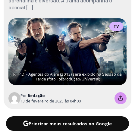
adrenalina e diversão. A trama acompanha o
policial […]
TV
R.I.P.D. - Agentes do Além (2013) será exibido na Sessão da
Tarde (foto: Reprodução/Universal)
Por
Redação
13 de fevereiro de 2025 às 04h00
Priorizar meus resultados no Google