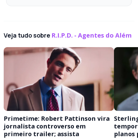
Veja tudo sobre
R.I.P.D. - Agentes do Além
Primetime: Robert Pattinson vira
Sterling
jornalista controverso em
tempora
primeiro trailer; assista
planos 