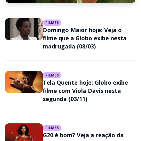
FILMES
FILMES
Super Tela hoje: confira o filme
Domingo Maior hoje: Veja o
que a Record exibe neste
filme que a Globo exibe nesta
madrugada (08/03)
sábado (11/04)
FILMES
Tela Quente hoje: Globo exibe
filme com Viola Davis nesta
segunda (03/11)
FILMES
G20 é bom? Veja a reação da