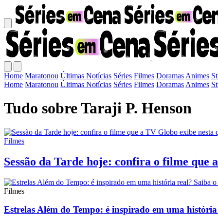
Home
Maratonou
Últimas Notícias
Séries
Filmes
Doramas
Animes
S
Home
Maratonou
Últimas Notícias
Séries
Filmes
Doramas
Animes
S
Tudo sobre Taraji P. Henson
Filmes
Sessão da Tarde hoje: confira o filme que 
Filmes
Estrelas Além do Tempo: é inspirado em uma história