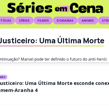
TÍCIAS
SÉRIES
FILMES
DORAMAS
ANIMES
STR
Justiceiro: Uma Última Morte
LMES
Justiceiro: Uma Última Morte esconde con
iro vai ganhar continuaçã
mem-Aranha 4
definido o futuro do anti-h