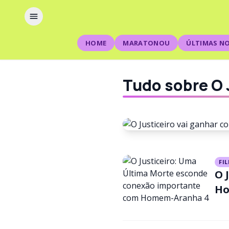
HOME
MARATONOU
ÚLTIMAS NO
Tudo sobre O 
NOTÍCIAS
FI
O 
O Justice
Ho
pode ter 