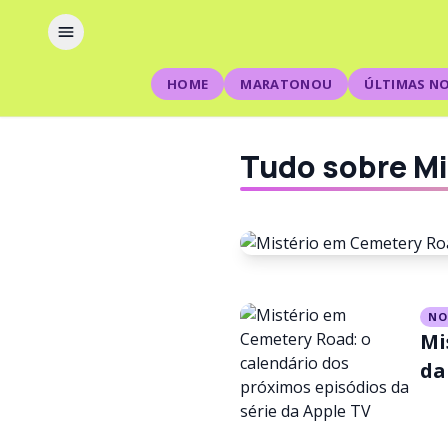
HOME
MARATONOU
ÚLTIMAS NO
Tudo sobre M
NOTÍCIAS
NO
Mi
Mistério 
da
temporada