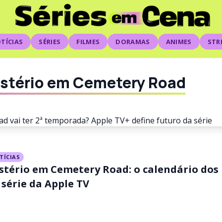
TÍCIAS
SÉRIES
FILMES
DORAMAS
ANIMES
STR
istério em Cemetery Road
TÍCIAS
stério em Cemetery Road: o calendário dos
em Cemetery Road vai ter 
 série da Apple TV
? Apple TV+ define futuro