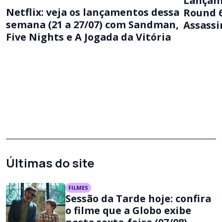
Lançame
Netflix: veja os lançamentos dessa
Round 
semana (21 a 27/07) com Sandman,
Assassi
Five Nights e A Jogada da Vitória
Últimas do site
FILMES
Sessão da Tarde hoje: confira
o filme que a Globo exibe