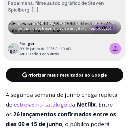
Fabelmans, filme autobiográfico de Steven
Spielberg. […]
Netflix lança 26 novidades na semana: veja os filmes e
NOTÍCIAS
séries que estreiam no streaming (Foto: Reprodução)
Por
Igor
09 de junho de 2025 às 10h43
Atualizado 1 ano atrás
Priorizar meus resultados no Google
A segunda semana de junho chega repleta
de
estreias no catálogo
da
Netflix.
Entre
os
26 lançamentos confirmados entre os
dias 09 e 15 de junho
, o público poderá