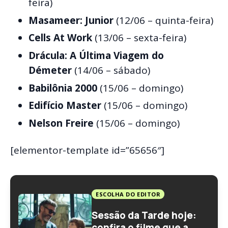
feira)
Masameer: Junior
(12/06 – quinta-feira)
Cells At Work
(13/06 – sexta-feira)
Drácula: A Última Viagem do
Démeter
(14/06 – sábado)
Babilônia 2000
(15/06 – domingo)
Edifício Master
(15/06 – domingo)
Nelson Freire
(15/06 – domingo)
[elementor-template id=”65656″]
ESCOLHA DO EDITOR
Sessão da Tarde hoje:
confira o filme que a