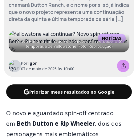
chamará Dutton Ranch, e o nome por si só já indica
que o novo projeto representa uma continuação
direta da quinta e última temporada da série […]
NOTÍCIAS
Dutton Ranch é anunciado e promete ser a verdadeira 6ª
temporada de Yellowstone (Foto: Reprodução)
Por
Igor
07 de maio de 2025 às 10h00
Priorizar meus resultados no Google
O novo e aguardado spin-off centrado
em
Beth Dutton e Rip Wheeler
, dois dos
personagens mais emblemáticos