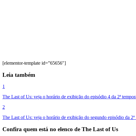
[elementor-template id=”65656″]
Leia também
1
The Last of Us: veja o horário de exibição do episódio 4 da 2ª temp
2
The Last of Us: veja o horário de exibição do segundo episódio da 2
Confira quem está no elenco de The Last of Us