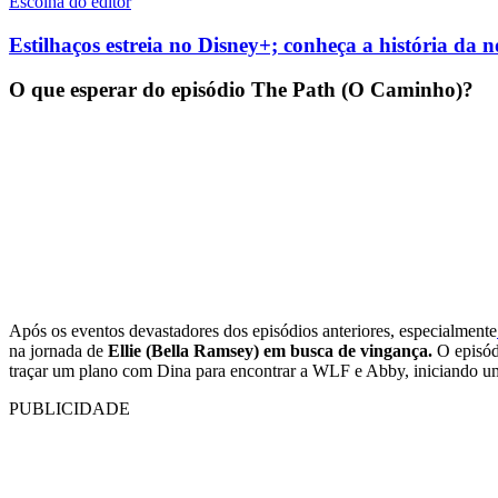
Escolha do editor
Estilhaços estreia no Disney+; conheça a história da
O que esperar do episódio The Path (O Caminho)?
Após os eventos devastadores dos episódios anteriores, especialmente
na jornada de
Ellie (Bella Ramsey) em busca de vingança.
O episód
traçar um plano com Dina para encontrar a WLF e Abby, iniciando uma
PUBLICIDADE