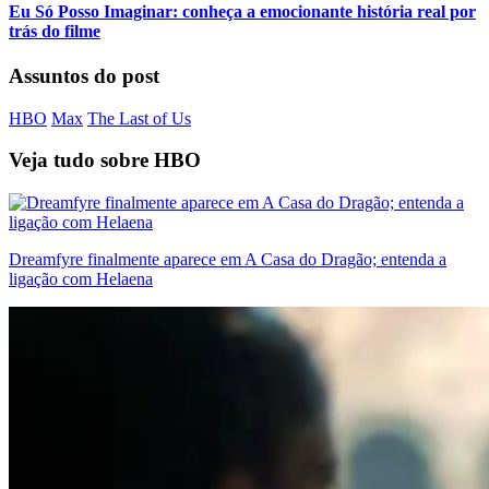
Eu Só Posso Imaginar: conheça a emocionante história real por
trás do filme
Assuntos do post
HBO
Max
The Last of Us
Veja tudo sobre
HBO
Dreamfyre finalmente aparece em A Casa do Dragão; entenda a
ligação com Helaena