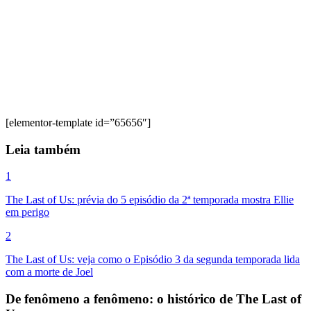
[elementor-template id=”65656″]
Leia também
1
The Last of Us: prévia do 5 episódio da 2ª temporada mostra Ellie
em perigo
2
The Last of Us: veja como o Episódio 3 da segunda temporada lida
com a morte de Joel
De fenômeno a fenômeno: o histórico de The Last of