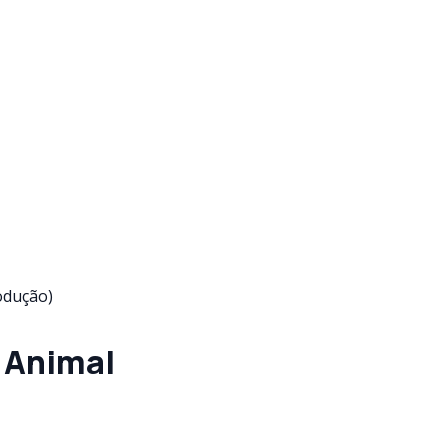
odução)
 Animal