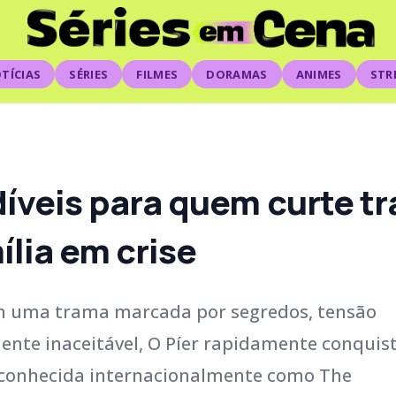
TÍCIAS
SÉRIES
FILMES
DORAMAS
ANIMES
STR
rdíveis para quem curte 
ília em crise
om uma trama marcada por segredos, tensão
ente inaceitável, O Píer rapidamente conquis
 — conhecida internacionalmente como The