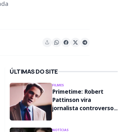
ada
ÚLTIMAS DO SITE
FILMES
Primetime: Robert
Pattinson vira
jornalista controverso
em primeiro trailer;
assista
NOTÍCIAS