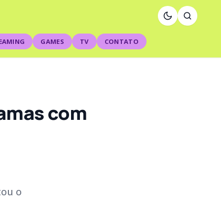
EAMING
GAMES
TV
CONTATO
tramas com
tou o