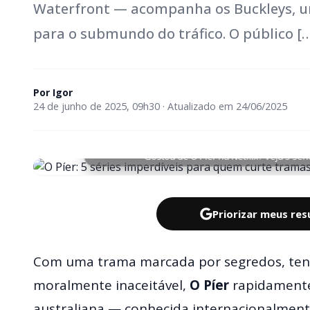
Waterfront — acompanha os Buckleys, um
para o submundo do tráfico. O público [
Por
Igor
24 de junho de 2025, 09h30 · Atualizado em 24/06/2025
Gostou de O Píer na Netflix? Veja 5 sér
Priorizar meus re
Com uma trama marcada por segredos, tens
moralmente inaceitável,
O Píer
rapidamente
australiana — conhecida internacionalme