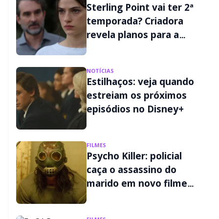
Sterling Point vai ter 2ª
temporada? Criadora
revela planos para a
continuação
NOTÍCIAS
Estilhaços: veja quando
estreiam os próximos
episódios no Disney+
FILMES
Psycho Killer: policial
caça o assassino do
marido em novo filme
de terror do Disney+