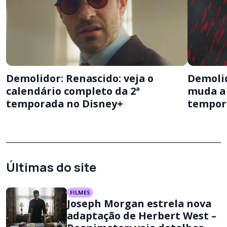
Demolidor: Renascido: veja o
Demolid
calendário completo da 2ª
muda a 
temporada no Disney+
tempor
Últimas do site
FILMES
Joseph Morgan estrela nova
adaptação de Herbert West –