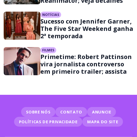
Reanimator; veja detalhes
NOTÍCIAS
Sucesso com Jennifer Garner,
The Five Star Weekend ganha
2ª temporada
FILMES
Primetime: Robert Pattinson
vira jornalista controverso
em primeiro trailer; assista
SOBRE NÓS
CONTATO
ANUNCIE
POLÍTICAS DE PRIVACIDADE
MAPA DO SITE