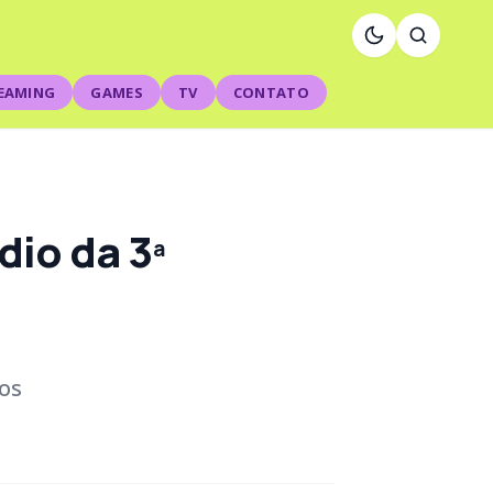
EAMING
GAMES
TV
CONTATO
dio da 3ª
os