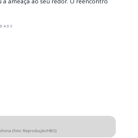
a ameaça ao seu redor. O reencontro
IDADE
phoria (foto: Reprodução/HBO)