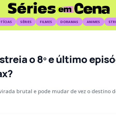
TÍCIAS
SÉRIES
FILMES
DORAMAS
ANIMES
STR
treia o 8º e último episó
ax?
virada brutal e pode mudar de vez o destino d