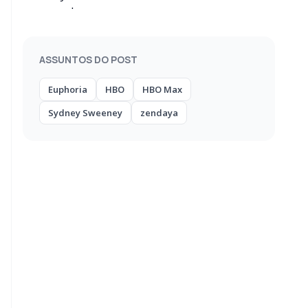
na 3ª temporada
ASSUNTOS DO POST
Euphoria
HBO
HBO Max
Sydney Sweeney
zendaya