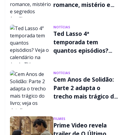
romance, mistério e
segredos familiares
NOTÍCIAS
Ted Lasso 4ª
temporada tem
quantos episódios?
Veja o calendário na
Apple TV
NOTÍCIAS
Cem Anos de Solidão:
Parte 2 adapta o
trecho mais trágico do
livro; veja os detalhes
FILMES
Prime Video revela
trailer de O Último