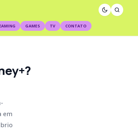
EAMING
GAMES
TV
CONTATO
sney+?
-
da em
brio