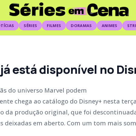
TÍCIAS
SÉRIES
FILMES
DORAMAS
ANIMES
STR
á está disponível no Di
fãs do universo Marvel podem
nte chega ao catálogo do Disney+ nesta terça
lenco da produção original, que foi descontinua
mas deixadas em aberto. Com um tom mais som