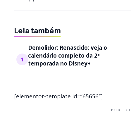
Leia também
Demolidor: Renascido: veja o
calendário completo da 2ª
1
temporada no Disney+
[elementor-template id=”65656″]
PUBLIC