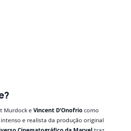
ie?
tt Murdock e
Vincent D’Onofrio
como
 intenso e realista da produção original
iverso Cinematográfico da Marvel
traz