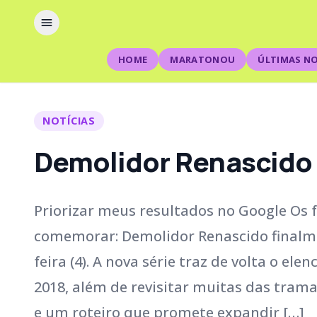
HOME
MARATONOU
ÚLTIMAS NO
NOTÍCIAS
Demolidor Renascido j
Priorizar meus resultados no Google Os 
comemorar: Demolidor Renascido finalme
feira (4). A nova série traz de volta o e
2018, além de revisitar muitas das tra
e um roteiro que promete expandir […]