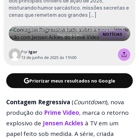
dos principais thrillers de ação de 2025,
misturando humor sarcástico, missões secretas e
cenas que remetem aos grandes […]
Contagem Regressiva é a série perfeita para fãs de
Supernatural e filmes de ação dos anos 80 (Foto:
NOTÍCIAS
Reprodução)
Por
Igor
13 de junho de 2025 às 11h00
Priorizar meus resultados no Google
Contagem Regressiva
(
Countdown
), nova
produção do
Prime Video
, marca o retorno
explosivo de
Jensen Ackles
à TV em um
papel feito sob medida. A série, criada