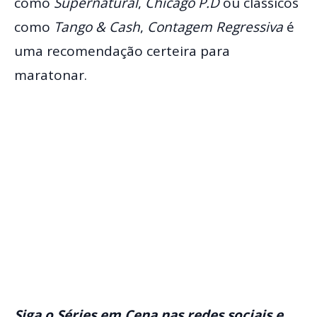
como
Supernatural
,
Chicago P.D
ou clássicos
como
Tango & Cash
,
Contagem Regressiva
é
uma recomendação certeira para
maratonar.
Siga o Séries em Cena nas redes sociais e