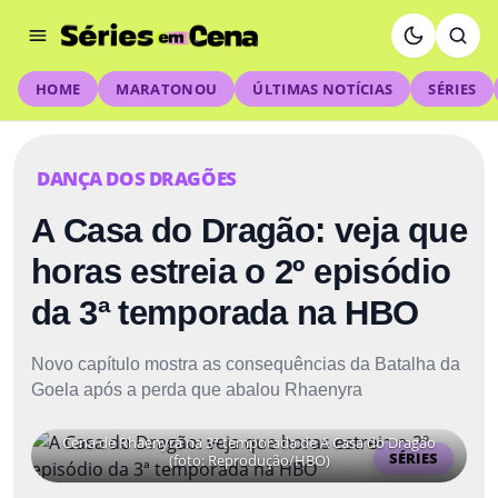
HOME
MARATONOU
ÚLTIMAS NOTÍCIAS
SÉRIES
DANÇA DOS DRAGÕES
A Casa do Dragão: veja que
horas estreia o 2º episódio
da 3ª temporada na HBO
Novo capítulo mostra as consequências da Batalha da
Goela após a perda que abalou Rhaenyra
Cena de Rhaenyra na 3ª temporada de A Casa do Dragão
SÉRIES
(foto: Reprodução/HBO)