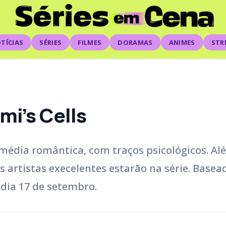
TÍCIAS
SÉRIES
FILMES
DORAMAS
ANIMES
STR
mi’s Cells
édia romântica, com traços psicológicos. Al
ros artistas execelentes estarão na série. Basea
dia 17 de setembro.