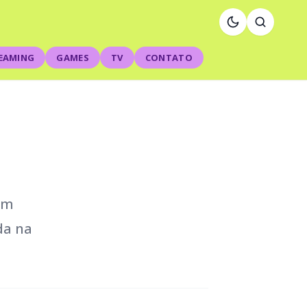
EAMING
GAMES
TV
CONTATO
ém
da na