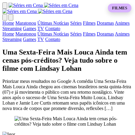
FILMES
Home
Maratonou
Últimas Notícias
Séries
Filmes
Doramas
Animes
Streaming
Games
TV
Contato
Home
Maratonou
Últimas Notícias
Séries
Filmes
Doramas
Animes
Streaming
Games
TV
Contato
Uma Sexta-Feira Mais Louca Ainda tem
cenas pós-créditos? Veja tudo sobre o
filme com Lindsay Lohan
Priorizar meus resultados no Google A comédia Uma Sexta-Feira
Mais Louca Ainda chegou aos cinemas brasileiros nesta quinta-feira
(07) e já movimenta o público com seu retorno nostálgico. Vinte
anos após o sucesso de Uma Sexta-Feira Muito Louca, Lindsay
Lohan e Jamie Lee Curtis retomam seus papéis icônicos em uma
nova troca de corpos que promete diversão, reflexões […]