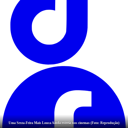
Uma Sexta-Feira Mais Louca Ainda estreia nos cinemas (Foto: Reprodução)