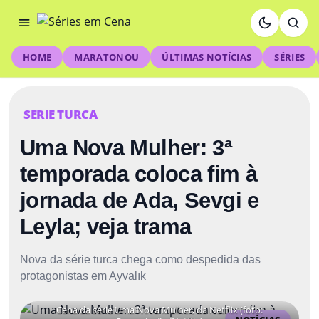
HOME
MARATONOU
ÚLTIMAS NOTÍCIAS
SÉRIES
SERIE TURCA
Uma Nova Mulher: 3ª
temporada coloca fim à
jornada de Ada, Sevgi e
Leyla; veja trama
Nova da série turca chega como despedida das
protagonistas em Ayvalık
Cena da série Uma Nova Mulher, da Netflix (foto: