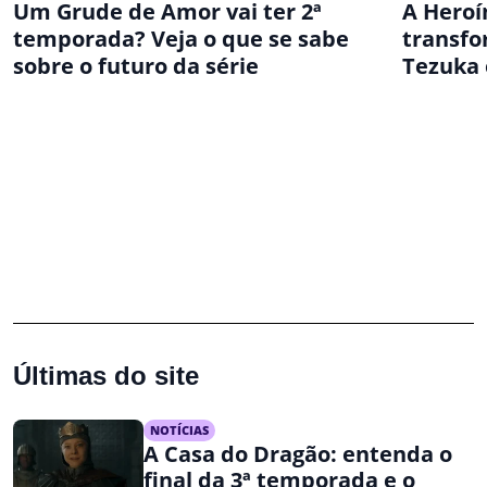
Um Grude de Amor vai ter 2ª
A Heroín
temporada? Veja o que se sabe
transfo
sobre o futuro da série
Tezuka
Últimas do site
NOTÍCIAS
A Casa do Dragão: entenda o
final da 3ª temporada e o