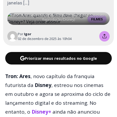
janelas […]
Tron: Ares deve chegar ao Disney+ no início de 2026 (foto:
FILMES
Reprodução/Disney)
Por
Igor
02 de dezembro de 2025 às 10h04
Priorizar meus resultados no Google
Tron: Ares
, novo capítulo da franquia
futurista da
Disney
, estreou nos cinemas
em outubro e agora se aproxima do ciclo de
lançamento digital e do streaming. No
entanto, o
Disney+
ainda não anunciou