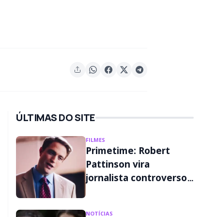
ÚLTIMAS DO SITE
FILMES
Primetime: Robert
Pattinson vira
jornalista controverso
em primeiro trailer;
assista
NOTÍCIAS