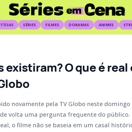
TÍCIAS
SÉRIES
FILMES
DORAMAS
ANIMES
STR
 existiram? O que é real 
 Globo
bido novamente pela TV Globo neste domingo (
de volta uma pergunta frequente do público.
l, o filme não se baseia em um casal históric