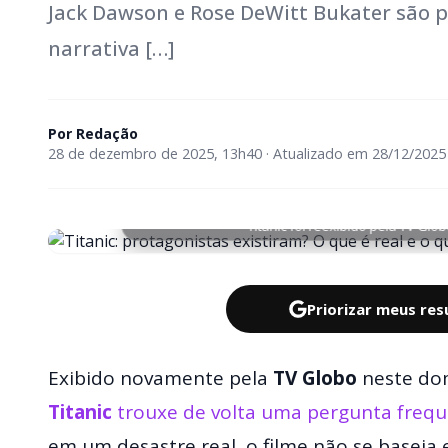
Jack Dawson e Rose DeWitt Bukater são pe
narrativa […]
Por
Redação
28 de dezembro de 2025, 13h40 · Atualizado em 28/12/2025
Titanic foi reexibido pela TV Gl
Priorizar meus re
Exibido novamente pela
TV Globo
neste dom
Titanic
trouxe de volta uma pergunta frequ
em um desastre real, o filme não se baseia 