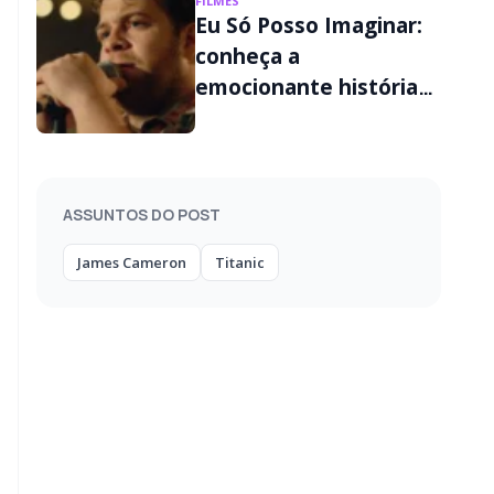
FILMES
Eu Só Posso Imaginar:
conheça a
emocionante história
real por trás do filme
ASSUNTOS DO POST
James Cameron
Titanic