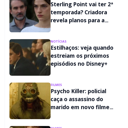
Sterling Point vai ter 2ª
temporada? Criadora
revela planos para a
continuação
NOTÍCIAS
Estilhaços: veja quando
estreiam os próximos
episódios no Disney+
FILMES
Psycho Killer: policial
caça o assassino do
marido em novo filme
de terror do Disney+