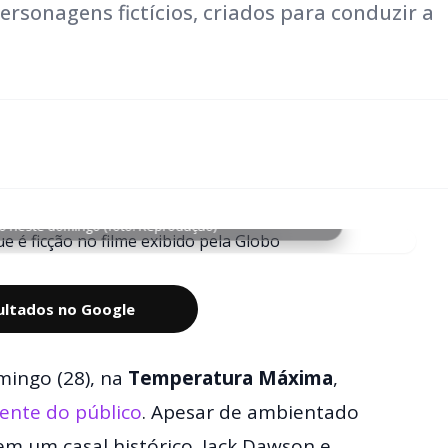
rsonagens fictícios, criados para conduzir a
obo neste domingo (foto: Reprodução)
sultados no Google
ingo (28), na
Temperatura Máxima
,
ente do público
. Apesar de ambientado
em um casal histórico. Jack Dawson e