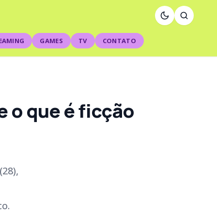
EAMING
GAMES
TV
CONTATO
e o que é ficção
28),
o.