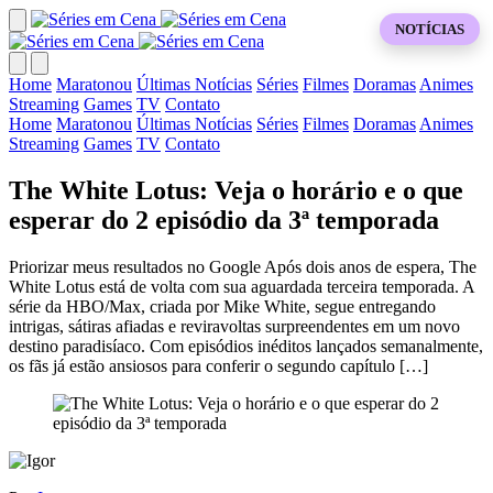
NOTÍCIAS
Home
Maratonou
Últimas Notícias
Séries
Filmes
Doramas
Animes
Streaming
Games
TV
Contato
Home
Maratonou
Últimas Notícias
Séries
Filmes
Doramas
Animes
Streaming
Games
TV
Contato
The White Lotus: Veja o horário e o que
esperar do 2 episódio da 3ª temporada
Priorizar meus resultados no Google Após dois anos de espera, The
White Lotus está de volta com sua aguardada terceira temporada. A
série da HBO/Max, criada por Mike White, segue entregando
intrigas, sátiras afiadas e reviravoltas surpreendentes em um novo
destino paradisíaco. Com episódios inéditos lançados semanalmente,
os fãs já estão ansiosos para conferir o segundo capítulo […]