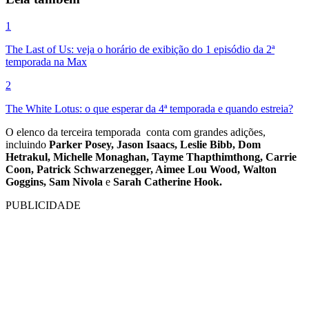
1
The Last of Us: veja o horário de exibição do 1 episódio da 2ª
temporada na Max
2
The White Lotus: o que esperar da 4ª temporada e quando estreia?
O elenco da terceira temporada conta com grandes adições,
incluindo
Parker Posey, Jason Isaacs, Leslie Bibb, Dom
Hetrakul, Michelle Monaghan, Tayme Thapthimthong, Carrie
Coon, Patrick Schwarzenegger, Aimee Lou Wood, Walton
Goggins, Sam Nivola
e
Sarah Catherine Hook.
PUBLICIDADE