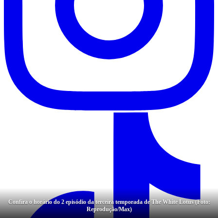
Confira o horário do 2 episódio da terceira temporada de The White Lotus (Foto:
Reprodução/Max)