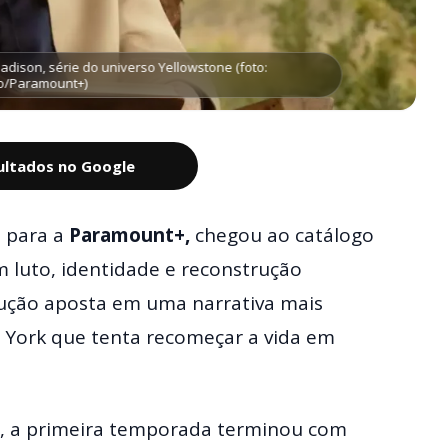
Madison, série do universo Yellowstone (foto:
o/Paramount+)
sultados no Google
e
para a
Paramount+,
chegou ao catálogo
luto, identidade e reconstrução
odução aposta em uma narrativa mais
 York que tenta recomeçar a vida em
s, a primeira temporada terminou com