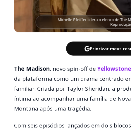
Michelle Pfeiffer lidera o elenco de The 
Reproduçã
Priorizar meus re
The Madison
, novo spin-off de
Yellowston
da plataforma como um drama centrado em 
familiar. Criada por Taylor Sheridan, a pr
íntima ao acompanhar uma família de Nova
Montana após uma tragédia.
Com seis episódios lançados em dois bloco