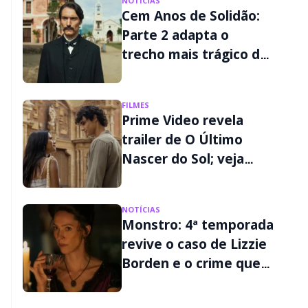
NOTÍCIAS
Cem Anos de Solidão:
Parte 2 adapta o
trecho mais trágico do
livro; veja os detalhes
FILMES
Prime Video revela
trailer de O Último
Nascer do Sol; veja
quando estreia
NOTÍCIAS
Monstro: 4ª temporada
revive o caso de Lizzie
Borden e o crime que
chocou os EUA