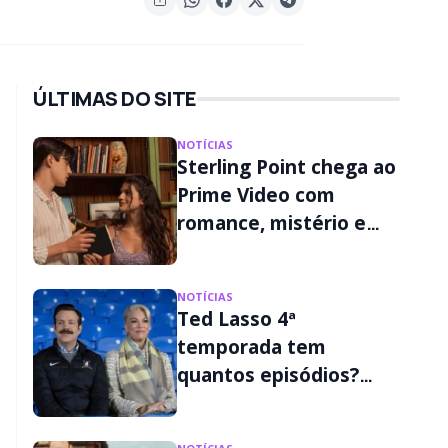
ÚLTIMAS DO SITE
NOTÍCIAS
Sterling Point chega ao
Prime Video com
romance, mistério e
segredos familiares
NOTÍCIAS
Ted Lasso 4ª
temporada tem
quantos episódios?
Veja o calendário na
Apple TV