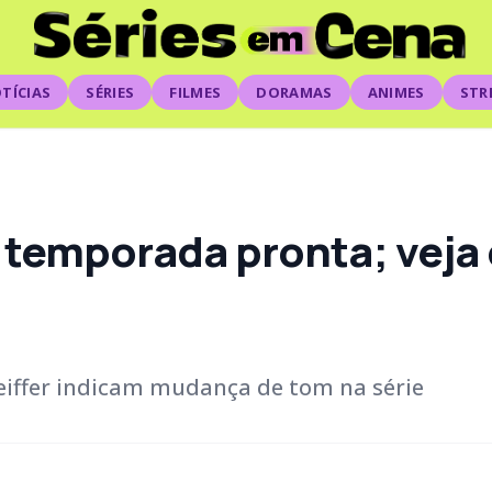
TÍCIAS
SÉRIES
FILMES
DORAMAS
ANIMES
STR
 temporada pronta; veja
feiffer indicam mudança de tom na série