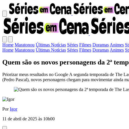
Home
Maratonou
Últimas Notícias
Séries
Filmes
Doramas
Animes
S
Home
Maratonou
Últimas Notícias
Séries
Filmes
Doramas
Animes
S
Quem são os novos personagens da 2ª temp
Priorizar meus resultados no Google A segunda temporada de The Last
(Pedro Pascal), novos personagens chegam para movimentar ainda ma
Por
Igor
11 de abril de 2025 às 10h00