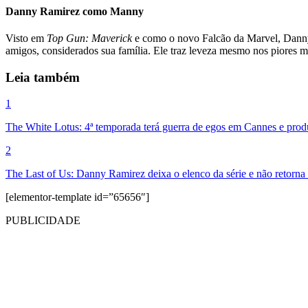
Danny Ramirez como Manny
Visto em
Top Gun: Maverick
e como o novo Falcão da Marvel, Danny 
amigos, considerados sua família. Ele traz leveza mesmo nos piores 
Leia também
1
The White Lotus: 4ª temporada terá guerra de egos em Cannes e prod
2
The Last of Us: Danny Ramirez deixa o elenco da série e não retorna
[elementor-template id=”65656″]
PUBLICIDADE