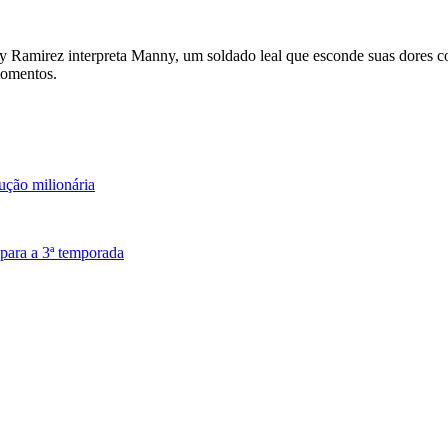
Ramirez interpreta Manny, um soldado leal que esconde suas dores co
momentos.
ução milionária
 para a 3ª temporada