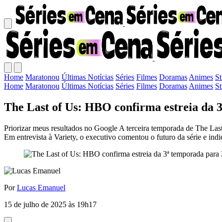
Home
Maratonou
Últimas Notícias
Séries
Filmes
Doramas
Animes
S
Home
Maratonou
Últimas Notícias
Séries
Filmes
Doramas
Animes
S
The Last of Us: HBO confirma estreia da 3
Priorizar meus resultados no Google A terceira temporada de The L
Em entrevista à Variety, o executivo comentou o futuro da série e in
Por
Lucas Emanuel
15 de julho de 2025 às 19h17