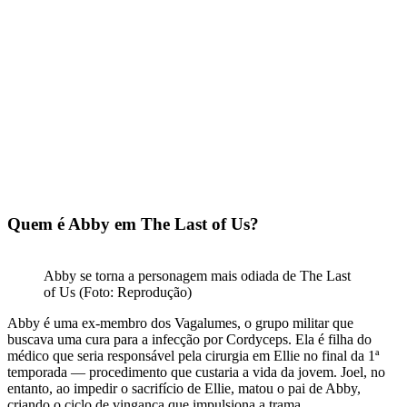
Quem é Abby em The Last of Us?
Abby se torna a personagem mais odiada de The Last
of Us (Foto: Reprodução)
Abby é uma ex-membro dos Vagalumes, o grupo militar que
buscava uma cura para a infecção por Cordyceps. Ela é filha do
médico que seria responsável pela cirurgia em Ellie no final da 1ª
temporada — procedimento que custaria a vida da jovem. Joel, no
entanto, ao impedir o sacrifício de Ellie, matou o pai de Abby,
criando o ciclo de vingança que impulsiona a trama.