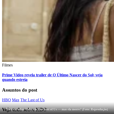
Filmes
Prime Video revela trailer de O Último Nascer do Sol; veja
quando estreia
Assuntos do post
HBO
Max
The Last of Us
Veja tudo sobre
HBO
Você vai odiar Abby em The Last of Us — mas ela morre? (Foto: Reprodução)