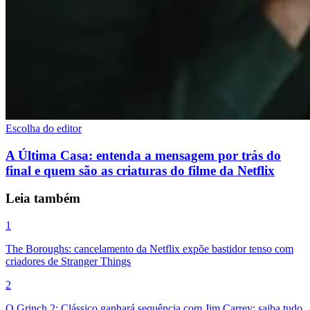
Escolha do editor
A Última Casa: entenda a mensagem por trás do
final e quem são as criaturas do filme da Netflix
Leia também
1
The Boroughs: cancelamento da Netflix expõe bastidor tenso com
criadores de Stranger Things
2
O Grinch 2: Clássico ganhará sequência com Jim Carrey; saiba tudo