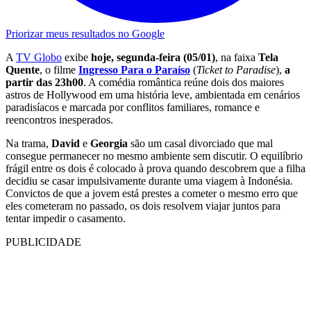
Priorizar meus resultados no Google
A
TV Globo
exibe
hoje, segunda-feira (05/01)
, na faixa
Tela
Quente
, o filme
Ingresso Para o Paraíso
(
Ticket to Paradise
),
a
partir das 23h00
. A comédia romântica reúne dois dos maiores
astros de Hollywood em uma história leve, ambientada em cenários
paradisíacos e marcada por conflitos familiares, romance e
reencontros inesperados.
Na trama,
David
e
Georgia
são um casal divorciado que mal
consegue permanecer no mesmo ambiente sem discutir. O equilíbrio
frágil entre os dois é colocado à prova quando descobrem que a filha
decidiu se casar impulsivamente durante uma viagem à Indonésia.
Convictos de que a jovem está prestes a cometer o mesmo erro que
eles cometeram no passado, os dois resolvem viajar juntos para
tentar impedir o casamento.
PUBLICIDADE