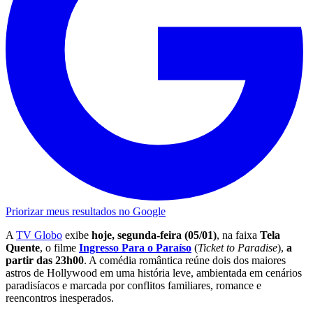
Priorizar meus resultados no Google
A
TV Globo
exibe
hoje, segunda-feira (05/01)
, na faixa
Tela
Quente
, o filme
Ingresso Para o Paraíso
(
Ticket to Paradise
),
a
partir das 23h00
. A comédia romântica reúne dois dos maiores
astros de Hollywood em uma história leve, ambientada em cenários
paradisíacos e marcada por conflitos familiares, romance e
reencontros inesperados.