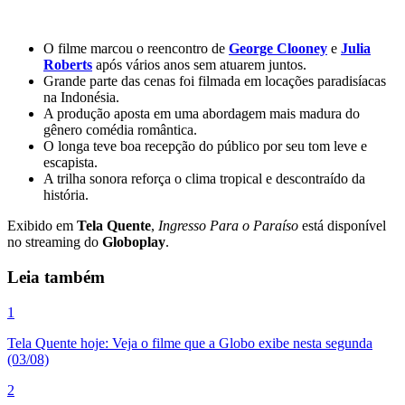
O filme marcou o reencontro de
George Clooney
e
Julia
Roberts
após vários anos sem atuarem juntos.
Grande parte das cenas foi filmada em locações paradisíacas
na Indonésia.
A produção aposta em uma abordagem mais madura do
gênero comédia romântica.
O longa teve boa recepção do público por seu tom leve e
escapista.
A trilha sonora reforça o clima tropical e descontraído da
história.
Exibido em
Tela Quente
,
Ingresso Para o Paraíso
está disponível
no streaming do
Globoplay
.
Leia também
1
Tela Quente hoje: Veja o filme que a Globo exibe nesta segunda
(03/08)
2