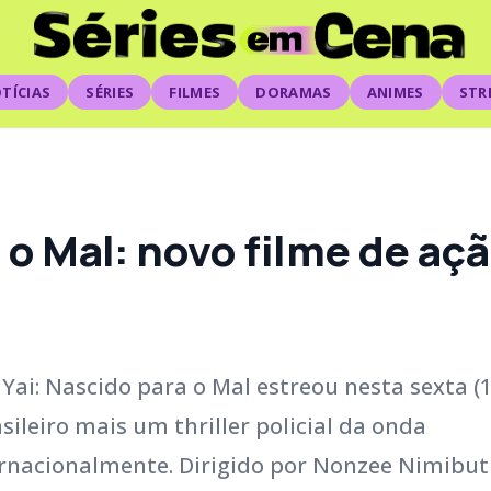
TÍCIAS
SÉRIES
FILMES
DORAMAS
ANIMES
STR
 o Mal: novo filme de aç
Yai: Nascido para o Mal estreou nesta sexta (1
ileiro mais um thriller policial da onda
rnacionalmente. Dirigido por Nonzee Nimibutr