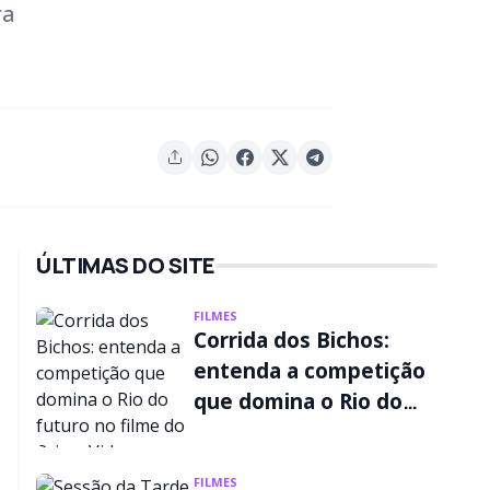
ra
ÚLTIMAS DO SITE
FILMES
Corrida dos Bichos:
entenda a competição
que domina o Rio do
futuro no filme do
Prime Video
FILMES