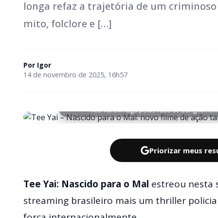
longa refaz a trajetória de um criminoso
mito, folclore e […]
Por
Igor
14 de novembro de 2025, 16h57
Tee Yai em fuga pelas ruas de Bangkok em 
Priorizar meus re
Tee Yai: Nascido para o Mal
estreou nesta 
streaming brasileiro mais um thriller poli
força internacionalmente.