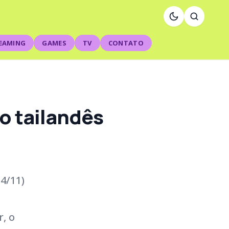
EAMING
GAMES
TV
CONTATO
ão tailandês
4/11)
, o