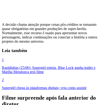
A decisão chama atenção porque cenas pós-créditos se tornaram
quase obrigatórias em grandes produções de super-heróis.
Normalmente, esse recurso é usado para apresentar novos
personagens, indicar continuações ou conectar a história a outros
projetos do mesmo universo.
Leia também
1
Rapidinhas (25/06): Supergirl estreia, Blue Lock ganha trailer e
Marília Mendonça terá filme
2
Supergirl chega às plataformas digitais; veja como assistir
Filme surpreende após fala anterior do
diretor