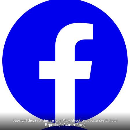
Supergirl chega aos cinemas com Milly Alcock como Kara Zor-El (foto:
Reprodução/Warner Bros.)