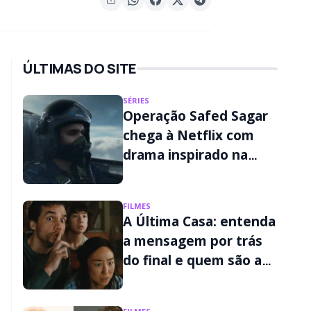
ÚLTIMAS DO SITE
SÉRIES
Operação Safed Sagar
chega à Netflix com
drama inspirado na
Guerra de Kargil
FILMES
A Última Casa: entenda
a mensagem por trás
do final e quem são as
criaturas do filme da
Netflix