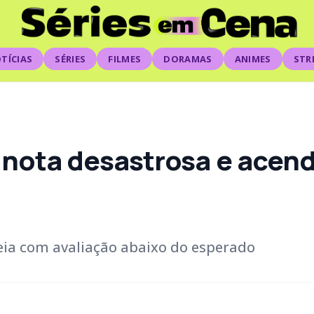
TÍCIAS
SÉRIES
FILMES
DORAMAS
ANIMES
STR
 nota desastrosa e acend
reia com avaliação abaixo do esperado