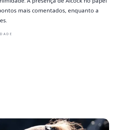
imidade. A presença de Alcock no papel
pontos mais comentados, enquanto a
es.
IDADE