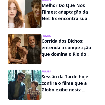
FILMES
Melhor Do Que Nos
Filmes: adaptação da
Netflix encontra sua
Liz e seu Wes
FILMES
Corrida dos Bichos:
entenda a competição
que domina o Rio do
futuro no filme do
Prime Video
FILMES
Sessão da Tarde hoje:
confira o filme que a
Globo exibe nesta
sexta-feira (07/08)