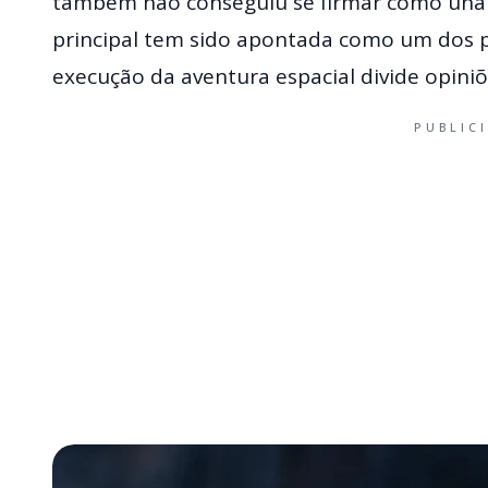
também não conseguiu se firmar como unan
principal tem sido apontada como um dos 
execução da aventura espacial divide opiniõ
PUBLIC