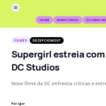
HOME
MARATONOU
ÚLTIMAS NO
FILMES
DECEPCIONOU?
Supergirl estreia com
DC Studios
Novo filme da DC enfrenta críticas e est
Por
Igor