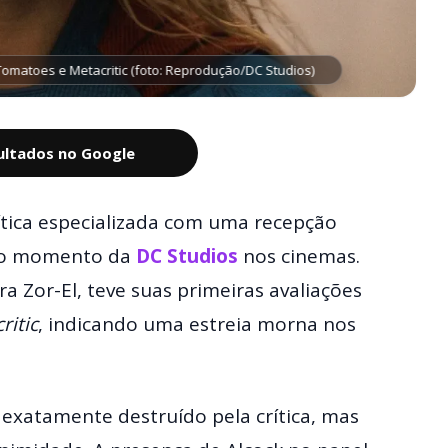
omatoes e Metacritic (foto: Reprodução/DC Studios)
sultados no Google
ítica especializada com uma recepção
ovo momento da
DC
Studios
nos cinemas.
 Zor-El, teve suas primeiras avaliações
ritic
, indicando uma estreia morna nos
exatamente destruído pela crítica, mas