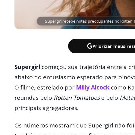
Supergirl recebe notas preocupantes no Rotten T
Priorizar meus re
Supergirl
começou sua trajetória entre a cr
abaixo do entusiasmo esperado para o n
O filme, estrelado por
Milly Alcock
como Kara
reunidas pelo
Rotten Tomatoes
e pelo
Metac
principais agregadores.
Os números mostram que Supergirl não foi 