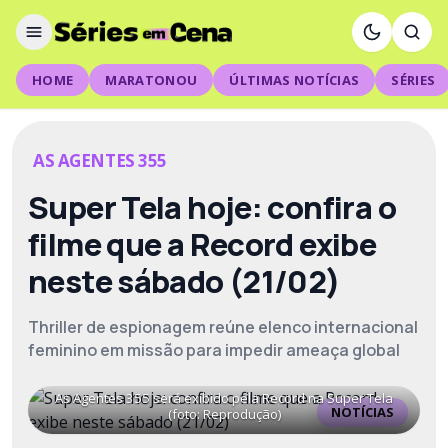
HOME
MARATONOU
ÚLTIMAS NOTÍCIAS
SÉRIES
AS AGENTES 355
Super Tela hoje: confira o
filme que a Record exibe
neste sábado (21/02)
Thriller de espionagem reúne elenco internacional
feminino em missão para impedir ameaça global
As Agentes 355 será exibido pela Record na Super Tela
NOTÍCIAS
(foto: Reprodução)