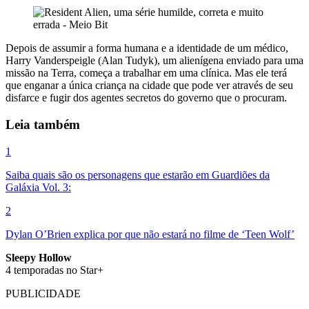
Depois de assumir a forma humana e a identidade de um médico,
Harry Vanderspeigle (Alan Tudyk), um alienígena enviado para uma
missão na Terra, começa a trabalhar em uma clínica. Mas ele terá
que enganar a única criança na cidade que pode ver através de seu
disfarce e fugir dos agentes secretos do governo que o procuram.
Leia também
1
Saiba quais são os personagens que estarão em Guardiões da
Galáxia Vol. 3:
2
Dylan O’Brien explica por que não estará no filme de ‘Teen Wolf’
Sleepy Hollow
4 temporadas no Star+
PUBLICIDADE