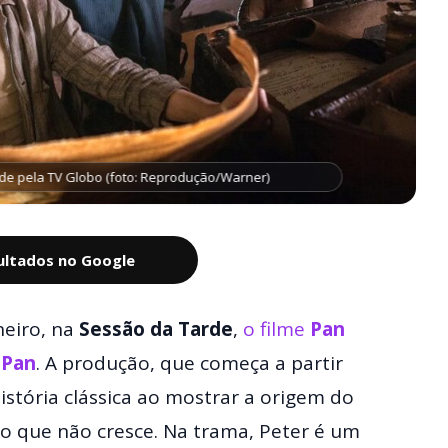
rde pela TV Globo (foto: Reprodução/Warner)
sultados no Google
neiro, na
Sessão da Tarde
,
o filme
Pan
 Pan
. A produção, que começa a partir
stória clássica ao mostrar a origem do
o que não cresce. Na trama, Peter é um