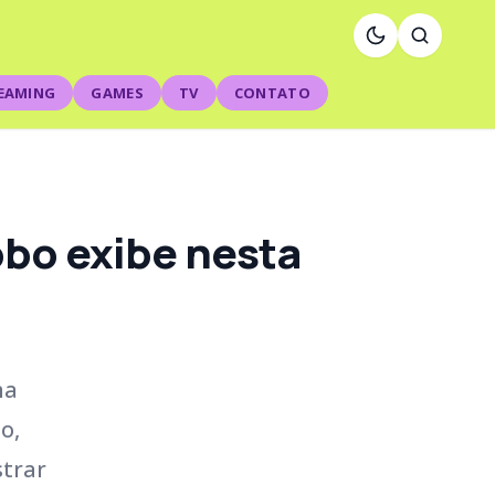
EAMING
GAMES
TV
CONTATO
obo exibe nesta
na
o,
strar