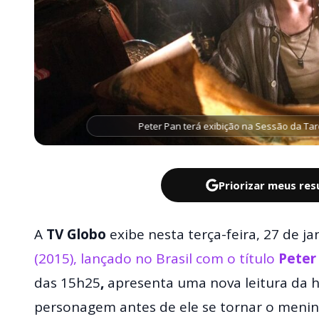
Peter Pan terá exibição na Sessão da Ta
Priorizar meus re
A
TV Globo
exibe nesta terça-feira, 27 de ja
(2015), lançado no Brasil com o título
Peter
das 15h25
,
apresenta uma nova leitura da hi
personagem antes de ele se tornar o menin