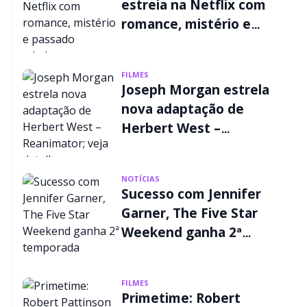
estreia na Netflix com
romance, mistério e
passado criminoso
FILMES
Joseph Morgan estrela
nova adaptação de
Herbert West –
Reanimator; veja
detalhes
NOTÍCIAS
Sucesso com Jennifer
Garner, The Five Star
Weekend ganha 2ª
temporada
FILMES
Primetime: Robert