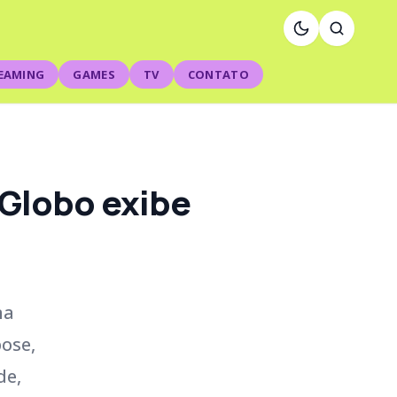
EAMING
GAMES
TV
CONTATO
 Globo exibe
na
pose,
de,