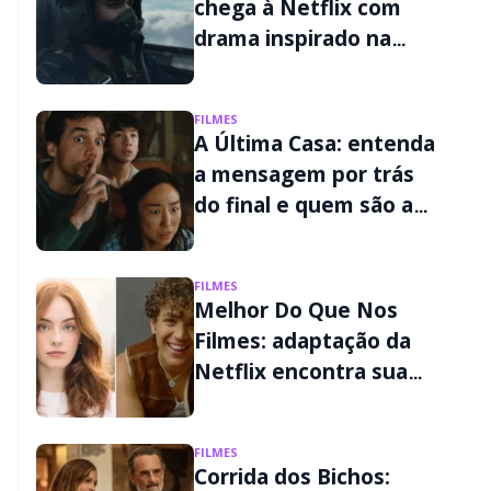
chega à Netflix com
drama inspirado na
Guerra de Kargil
FILMES
A Última Casa: entenda
a mensagem por trás
do final e quem são as
criaturas do filme da
Netflix
FILMES
Melhor Do Que Nos
Filmes: adaptação da
Netflix encontra sua
Liz e seu Wes
FILMES
Corrida dos Bichos: