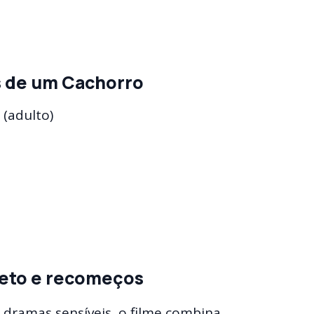
s de um Cachorro
(adulto)
feto e recomeços
 dramas sensíveis, o filme combina