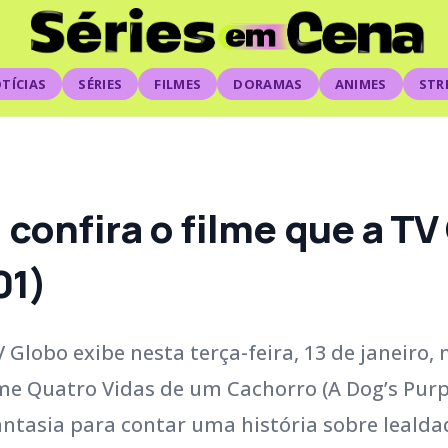
TÍCIAS
SÉRIES
FILMES
DORAMAS
ANIMES
STR
 confira o filme que a TV
01)
Globo exibe nesta terça-feira, 13 de janeiro, 
ilme Quatro Vidas de um Cachorro (A Dog’s Pur
ntasia para contar uma história sobre lealda