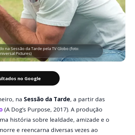
do na Sessão da Tarde pela TV Globo (foto:
iversal Pictures)
sultados no Google
neiro, na
Sessão da Tarde
, a partir das
o
(A Dog’s Purpose, 2017). A produção
ma história sobre lealdade, amizade e o
morre e reencarna diversas vezes ao