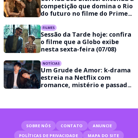
competição que domina o Rio
do futuro no filme do Prime
Video
FILMES
Sessão da Tarde hoje: confira
o filme que a Globo exibe
nesta sexta-feira (07/08)
NOTÍCIAS
Um Grude de Amor: k-drama
estreia na Netflix com
romance, mistério e passado
criminoso
SOBRE NÓS
CONTATO
ANUNCIE
POLÍTICAS DE PRIVACIDADE
MAPA DO SITE