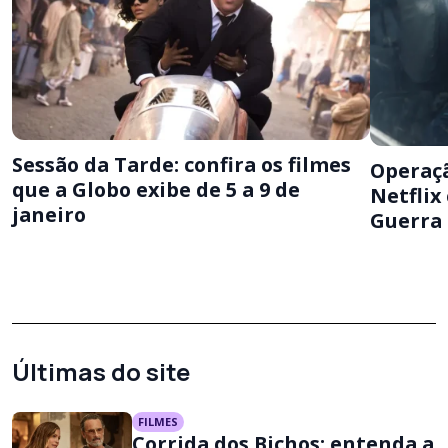
Sessão da Tarde: confira os filmes
Operaçã
que a Globo exibe de 5 a 9 de
Netflix
janeiro
Guerra 
Últimas do site
FILMES
Corrida dos Bichos: entenda a