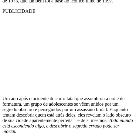
de 1973, que também foi a base do icônico filme de 1997.
PUBLICIDADE
Um ano após o acidente de carro fatal que assombrou a noite de
formatura, um grupo de adolescentes se vêem unidos por um
segredo obscuro e perseguidos por um assassino brutal. Enquanto
tentam descobrir quem está atrás deles, eles revelam o lado obscuro
de sua cidade aparentemente perfeita – e de si mesmos.
Todo mundo
está escondendo algo, e descobrir o segredo errado pode ser
mortal.