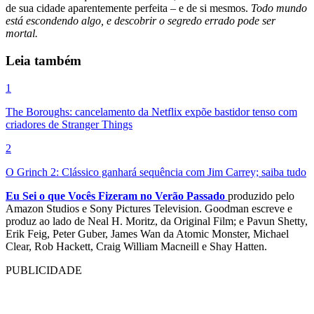
de sua cidade aparentemente perfeita – e de si mesmos.
Todo mundo
está escondendo algo, e descobrir o segredo errado pode ser
mortal.
Leia também
1
The Boroughs: cancelamento da Netflix expõe bastidor tenso com
criadores de Stranger Things
2
O Grinch 2: Clássico ganhará sequência com Jim Carrey; saiba tudo
Eu Sei o que Vocês Fizeram no Verão Passado
produzido pelo
Amazon Studios e Sony Pictures Television. Goodman escreve e
produz ao lado de Neal H. Moritz, da Original Film; e Pavun Shetty,
Erik Feig, Peter Guber, James Wan da Atomic Monster, Michael
Clear, Rob Hackett, Craig William Macneill e Shay Hatten.
PUBLICIDADE