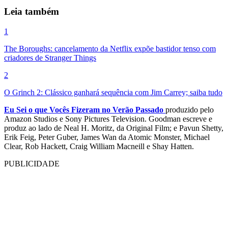
Leia também
1
The Boroughs: cancelamento da Netflix expõe bastidor tenso com
criadores de Stranger Things
2
O Grinch 2: Clássico ganhará sequência com Jim Carrey; saiba tudo
Eu Sei o que Vocês Fizeram no Verão Passado
produzido pelo
Amazon Studios e Sony Pictures Television. Goodman escreve e
produz ao lado de Neal H. Moritz, da Original Film; e Pavun Shetty,
Erik Feig, Peter Guber, James Wan da Atomic Monster, Michael
Clear, Rob Hackett, Craig William Macneill e Shay Hatten.
PUBLICIDADE