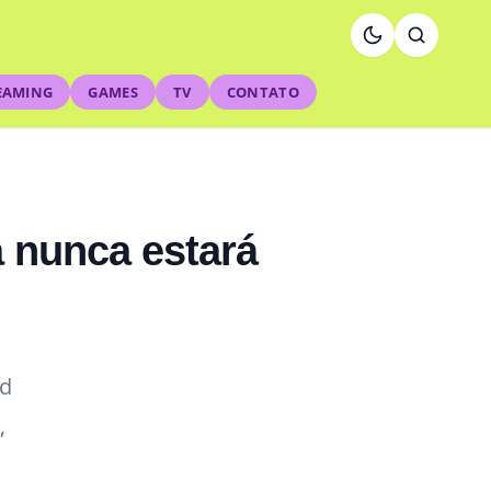
EAMING
GAMES
TV
CONTATO
 nunca estará
nd
,