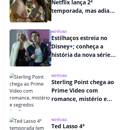
Netflix lança 2ª
temporada, mas adia
episódio final
NOTÍCIAS
Estilhaços estreia no
Disney+; conheça a
história da nova série
de Ryan Murphy
NOTÍCIAS
Sterling Point chega ao
Prime Video com
romance, mistério e
segredos familiares
NOTÍCIAS
Ted Lasso 4ª