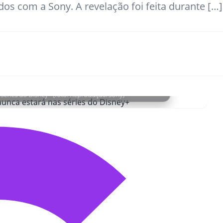
os com a Sony. A revelação foi feita durante […]
éries do Disney+ (foto: Reprodução/Sony)