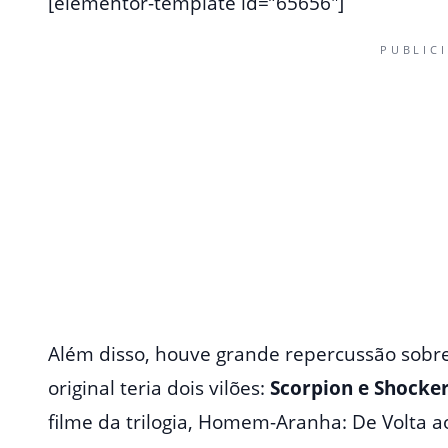
[elementor-template id=”65656″]
PUBLIC
Além disso, houve grande repercussão sobre
original teria dois vilões:
Scorpion e Shocke
filme da trilogia, Homem-Aranha: De Volta 