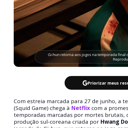
Gi-hun retorna aos jogos na temporada final d
Reproduç
Priorizar meus re
Com estreia marcada para 27 de junho, a t
(Squid Game) chega à
Netflix
com a promess
temporadas marcadas por mortes brutais, crít
produção sul-coreana criada por
Hwang Do