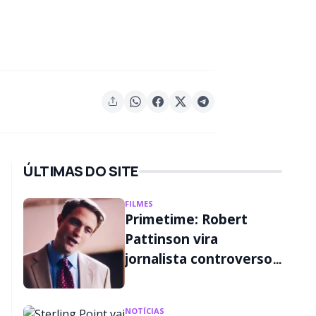
ÚLTIMAS DO SITE
FILMES
Primetime: Robert
Pattinson vira
jornalista controverso
em primeiro trailer;
assista
NOTÍCIAS