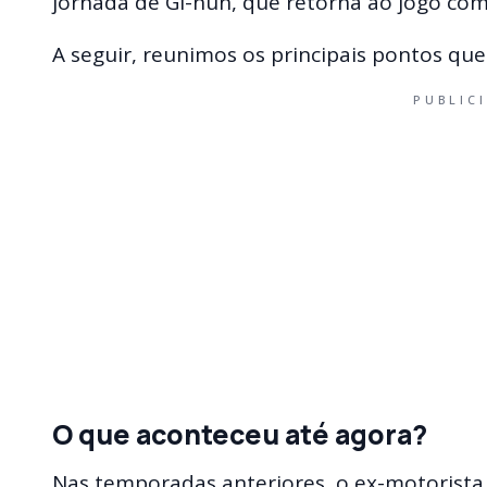
jornada de Gi-hun, que retorna ao jogo com
A seguir, reunimos os principais pontos que
PUBLIC
O que aconteceu até agora?
Nas temporadas anteriores, o ex-motorista