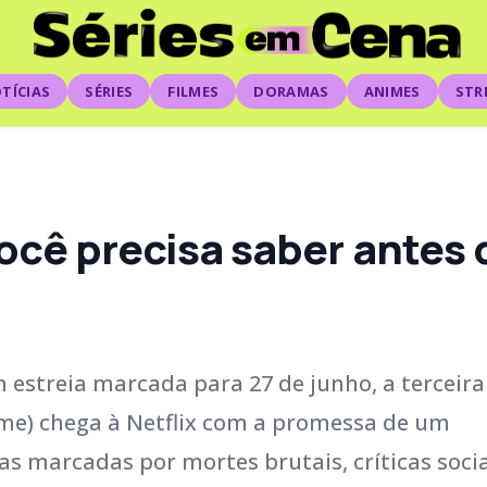
TÍCIAS
SÉRIES
FILMES
DORAMAS
ANIMES
STR
você precisa saber antes
 estreia marcada para 27 de junho, a terceira
me) chega à Netflix com a promessa de um
s marcadas por mortes brutais, críticas socia