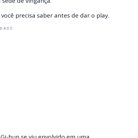
 sede de vingança.
 você precisa saber antes de dar o play.
IDADE
 Gi-hun se viu envolvido em uma