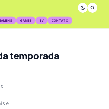
EAMING
GAMES
TV
CONTATO
 da temporada
 e
is e