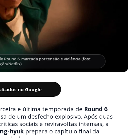
e Round 6, marcada por tensão e violência (foto:
ão/Netflix)
sultados no Google
erceira e última temporada de
Round 6
a de um desfecho explosivo. Após duas
icas sociais e reviravoltas intensas, a
ng-hyuk
prepara o capítulo final da