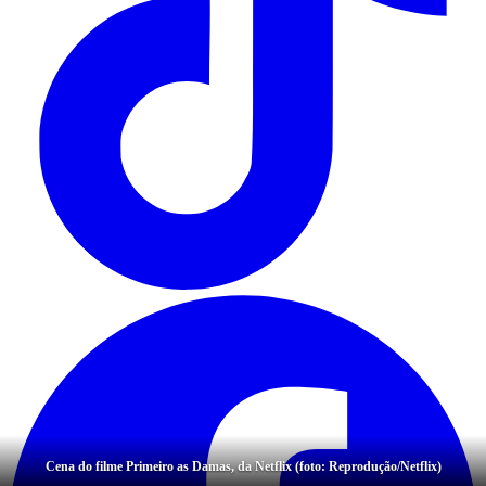
Cena do filme Primeiro as Damas, da Netflix (foto: Reprodução/Netflix)