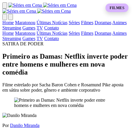
FILMES
Home
Maratonou
Últimas Notícias
Séries
Filmes
Doramas
Animes
Streaming
Games
TV
Contato
Home
Maratonou
Últimas Notícias
Séries
Filmes
Doramas
Animes
Streaming
Games
TV
Contato
SATIRA DE PODER
Primeiro as Damas: Netflix inverte poder
entre homens e mulheres em nova
comédia
Filme estrelado por Sacha Baron Cohen e Rosamund Pike aposta
em sátira sobre poder, gênero e ambiente corporativo
Por
Danilo Miranda